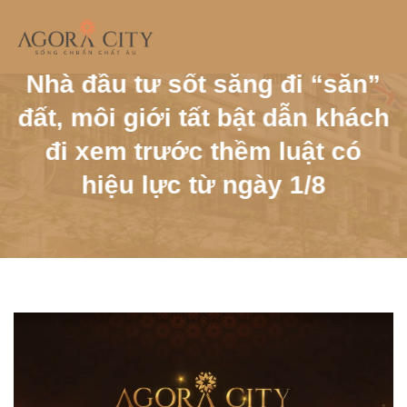
Skip
to
TRANG CHỦ / TIN TỨC /
CHI TIẾT TIN TỨC
content
Nhà đầu tư sốt sắng đi “săn”
đất, môi giới tất bật dẫn khách
đi xem trước thềm luật có
hiệu lực từ ngày 1/8