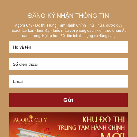
ĐĂNG KÝ
NHẬN THÔNG TIN
Agora City - Đô thị Trung Tâm Hành Chính Thủ Thừa, được quy
hoạch bài bản - hiện đại - kiểu mẫu với phong cách kiến trúc Châu Âu
sang trọng. Hội tụ hơn 30 tiện ích đa dạng và đẳng cấp,