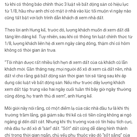
từ khi có thông báo chính thức 3 luật về bất động sản có hiệu lực
từ 1/8, hầu như anh chỉ có mặt ở nhà vào lúc tối muộn vì ngày nào
cũng tất bật với lịch trình dẫn khách đi xem nhà đất.
Theo lời anh Hưng kể, trước đó, lượng khách muốn đi xem đất đã
tăng lên đáng kể. Tuy nhiên, sau khi có thông tin luật chính thức từ
1/8, lượng khách liên hệ đi xem ngày càng đông, thậm chí có hôm
không có thời gian ăn trưa.
“Tôi nhận được rất nhiều lịch hẹn đi xem đất của cả khách cũ lẫn
khách mới. Gần tháng nay, mọi người đổ xô đi xem cả đất nền, nhà
đất vì cho rằng giá bất động sản thời gian tới sẽ tăng sau khi áp
dụng các luật về bất động sản. Nếu như trước đây lượng khách
xem đất tập trung vào hai ngày cuối tuần thì bây giờ ngày thường
cũng đông, họ tranh thủ đi xem”, anh Hưng kể.
Môi giới này nói rằng, có một điểm lạ của các nhà đầu tư là khi thị
trường trầm lắng, giá giảm sâu thì kể cả có tiền cũng không ai ngó
ngàng gì đến đất cát. Nhưng khi thị trường vừa có tín hiệu tích cực,
nhà đầu tư đổ xô đi “săn” đất. “Sốt” đất cũng dễ dàng hình thành
chỉ trong thời gian ngắn, chủ yếu phụ thuộc vào độ “sốt sắng” của