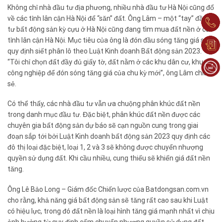
Không chỉ nhà đầu tư địa phương, nhiều nhà đầu tư Hà Nội cũng đổ
về các tỉnh lân cận Hà Nội để “săn” đất. Ông Lâm – một “tay” đầu
tư bất động sản kỳ cựu ở Hà Nội cũng đang tìm mua đất nền ở các
tỉnh lân cận Hà Nội. Mục tiêu của ông là đón đầu sóng tăng giá sau
quy định siết phân lô theo Luật Kinh doanh Bất động sản 2023.
“Tôi chỉ chọn đất đầy đủ giấy tờ, đất nằm ở các khu dân cư, khu
công nghiệp để đón sóng tăng giá của chu kỳ mới”, ông Lâm chia
sẻ.
Có thể thấy, các nhà đầu tư vẫn ưa chuộng phân khúc đất nền
trong danh mục đầu tư. Đặc biệt, phân khúc đất nền được các
chuyên gia bất động sản dự báo sẽ cạn nguồn cung trong giai
đoạn sắp tới bởi Luật Kinh doanh bất động sản 2023 quy định các
đô thị loại đặc biệt, loại 1, 2 và 3 sẽ không được chuyển nhượng
quyền sử dụng đất. Khi cầu nhiều, cung thiếu sẽ khiến giá đất nền
tăng.
Ông Lê Bảo Long – Giám đốc Chiến lược của Batdongsan.com.vn
cho rằng, khả năng giá bất động sản sẽ tăng rất cao sau khi Luật
có hiệu lực, trong đó đất nền là loại hình tăng giá mạnh nhất vì chịu
ảnh hưởng từ quy định cấm chuyển nhượng quyền sử dụng đất.