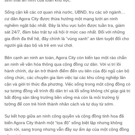
sinh thái an ninh của toàn khu vực.
Sống cận kề các cơ quan nhà nước, UBND, trụ các sở ngành…
cư dân Agora City được thừa hưởng một mạng lưới an ninh
nghiêm ngặt bậc nhất. Đây là khu vực luôn được tuần tra, giám
sát 24/7, đảm bảo trật tự xã hội ở mức cao nhất. Đối với những
gia đình đa thế hệ, đây chính là “vùng xanh” an tâm tuyệt đối cho
người già dạo bộ và trẻ em vui chơi.
Bên cạnh an ninh an toàn, Agora City còn kiến tạo một rào chắn
an ninh về văn hóa thông qua cộng đồng cư dân. Với vị trí lõi
hành chính, dự án trở thành điểm đến ưu tiên của đội ngũ cán bộ
công chức, các chuyên gia làm việc tại các khu công nghiệp lân
cận và giới tri thức địa phương. Việc sống trong một cộng đồng có
sự tương đồng về trình độ dân trí và lối sống không chỉ giúp giá trị
bất động sản tăng trưởng bền vững mà còn là môi trường lý
tưởng để con trẻ hình thành nhân cách và tư duy từ sớm.
Sự kết hợp giữa an ninh công quyền và cộng đồng tinh hoa đã
biến Agora City thành một “tọa độ” sống biệt lập nhưng không
tách rời, sang trọng nhưng vẫn đầy sự ấm áp của một cộng đồng