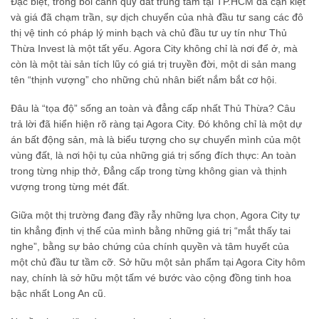
Đặc biệt, trong bối cảnh quỹ đất trung tâm tại TP.HCM đã cạn kiệt
và giá đã chạm trần, sự dịch chuyển của nhà đầu tư sang các đô
thị vệ tinh có pháp lý minh bạch và chủ đầu tư uy tín như Thủ
Thừa Invest là một tất yếu. Agora City không chỉ là nơi để ở, mà
còn là một tài sản tích lũy có giá trị truyền đời, một di sản mang
tên “thịnh vượng” cho những chủ nhân biết nắm bắt cơ hội.
Đâu là “tọa độ” sống an toàn và đẳng cấp nhất Thủ Thừa? Câu
trả lời đã hiển hiện rõ ràng tại Agora City. Đó không chỉ là một dự
án bất động sản, mà là biểu tượng cho sự chuyển mình của một
vùng đất, là nơi hội tụ của những giá trị sống đích thực: An toàn
trong từng nhịp thở, Đẳng cấp trong từng không gian và thịnh
vượng trong từng mét đất.
Giữa một thị trường đang đầy rẫy những lựa chọn, Agora City tự
tin khẳng định vị thế của mình bằng những giá trị “mắt thấy tai
nghe”, bằng sự bảo chứng của chính quyền và tâm huyết của
một chủ đầu tư tầm cỡ. Sở hữu một sản phẩm tại Agora City hôm
nay, chính là sở hữu một tấm vé bước vào cộng đồng tinh hoa
bậc nhất Long An cũ.