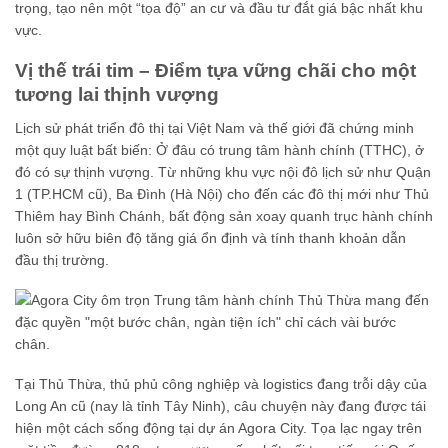
trọng, tạo nên một “tọa độ” an cư và đầu tư đắt giá bậc nhất khu
vực.
Vị thế trái tim – Điểm tựa vững chãi cho một
tương lai thịnh vượng
Lịch sử phát triển đô thị tại Việt Nam và thế giới đã chứng minh
một quy luật bất biến: Ở đâu có trung tâm hành chính (TTHC), ở
đó có sự thịnh vượng. Từ những khu vực nội đô lịch sử như Quận
1 (TP.HCM cũ), Ba Đình (Hà Nội) cho đến các đô thị mới như Thủ
Thiêm hay Bình Chánh, bất động sản xoay quanh trục hành chính
luôn sở hữu biên độ tăng giá ổn định và tính thanh khoản dẫn
đầu thị trường.
Tại Thủ Thừa, thủ phủ công nghiệp và logistics đang trỗi dậy của
Long An cũ (nay là tỉnh Tây Ninh), câu chuyện này đang được tái
hiện một cách sống động tại dự án Agora City. Tọa lạc ngay trên