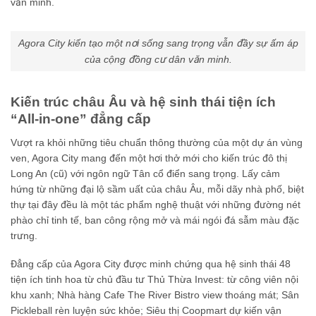
văn minh.
Agora City kiến tạo một nơi sống sang trọng vẫn đầy sự ấm áp
của cộng đồng cư dân văn minh.
Kiến trúc châu Âu và hệ sinh thái tiện ích
“All-in-one” đẳng cấp
Vượt ra khỏi những tiêu chuẩn thông thường của một dự án vùng
ven, Agora City mang đến một hơi thở mới cho kiến trúc đô thị
Long An (cũ) với ngôn ngữ Tân cổ điển sang trọng. Lấy cảm
hứng từ những đại lộ sầm uất của châu Âu, mỗi dãy nhà phố, biệt
thự tại đây đều là một tác phẩm nghệ thuật với những đường nét
phào chỉ tinh tế, ban công rộng mở và mái ngói đá sẫm màu đặc
trưng.
Đẳng cấp của Agora City được minh chứng qua hệ sinh thái 48
tiện ích tinh hoa từ chủ đầu tư Thủ Thừa Invest: từ công viên nội
khu xanh; Nhà hàng Cafe The River Bistro view thoáng mát; Sân
Pickleball rèn luyện sức khỏe; Siêu thị Coopmart dự kiến vận