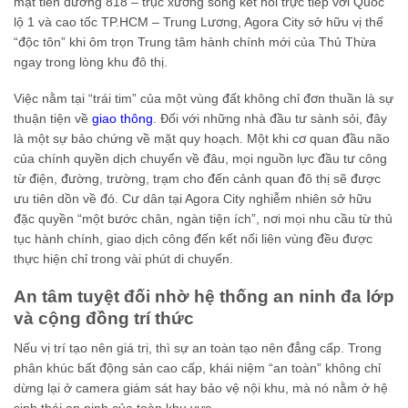
mặt tiền đường 818 – trục xương sống kết nối trực tiếp với Quốc
lộ 1 và cao tốc TP.HCM – Trung Lương, Agora City sở hữu vị thế
“độc tôn” khi ôm trọn Trung tâm hành chính mới của Thủ Thừa
ngay trong lòng khu đô thị.
Việc nằm tại “trái tim” của một vùng đất không chỉ đơn thuần là sự
thuận tiện về
giao thông
. Đối với những nhà đầu tư sành sỏi, đây
là một sự bảo chứng về mặt quy hoạch. Một khi cơ quan đầu não
của chính quyền dịch chuyển về đâu, mọi nguồn lực đầu tư công
từ điện, đường, trường, trạm cho đến cảnh quan đô thị sẽ được
ưu tiên dồn về đó. Cư dân tại Agora City nghiễm nhiên sở hữu
đặc quyền “một bước chân, ngàn tiện ích”, nơi mọi nhu cầu từ thủ
tục hành chính, giao dịch công đến kết nối liên vùng đều được
thực hiện chỉ trong vài phút di chuyển.
An tâm tuyệt đối nhờ hệ thống an ninh đa lớp
và cộng đồng trí thức
Nếu vị trí tạo nên giá trị, thì sự an toàn tạo nên đẳng cấp. Trong
phân khúc bất động sản cao cấp, khái niệm “an toàn” không chỉ
dừng lại ở camera giám sát hay bảo vệ nội khu, mà nó nằm ở hệ