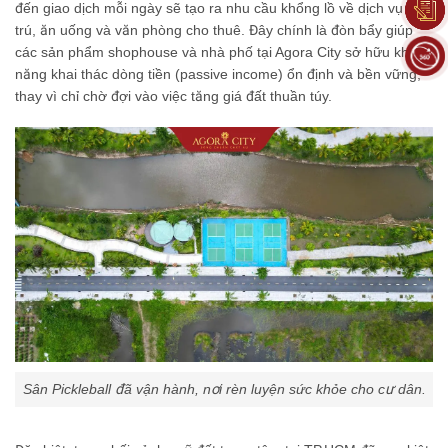
đến giao dịch mỗi ngày sẽ tạo ra nhu cầu khổng lồ về dịch vụ lưu
trú, ăn uống và văn phòng cho thuê. Đây chính là đòn bẩy giúp
các sản phẩm shophouse và nhà phố tại Agora City sở hữu khả
năng khai thác dòng tiền (passive income) ổn định và bền vững,
thay vì chỉ chờ đợi vào việc tăng giá đất thuần túy.
Sân Pickleball đã vận hành, nơi rèn luyện sức khỏe cho cư dân.