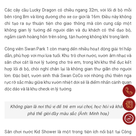
Các cây cầu Lucky Dragon có chiều ngang 32m, với lối đi bộ mỗi
bên rộng 8m và lòng đường cho xe cơ giới là 16m. Điều này không
chỉ tạo ra sự thuận tiện cho giao thông mà còn cung cấp một
không gian lý tưởng để người dân và du khách có thể dạo bộ,
ngắm cảnh hoàng hôn trên sông, tận hưởng không khí trong lành.
Công viên Swan Park 1 còn mang đến nhiều hoạt động giải trí hấp
dẫn, phù hợp với mọi lứa tuổi. Khu trò chơi nước, vườn âm nhạc và
sân chơi cát là nơi lý tưởng cho trẻ em, trong khi khu thể dục kết
hợp lối đi bộ, chòi nghỉ chân lại là không gian thư giãn cho người
lớn. Đặc biệt, vườn sinh thái Swan CoCo với những chú thiên nga
rực rỡ sắc màu giữa khu vườn nhiệt đới sẽ là điểm nhấn cảnh quan
độc đáo và là khu check-in lý tưởng.
Không gian là nơi thú vị để trẻ em vui chơi, học hỏi và khám
phá thế giới đầy màu sắc (Ảnh: Minh hoạ)
Sân chơi nước Kid Shower là một trong tiện ích nổi bật tại Công