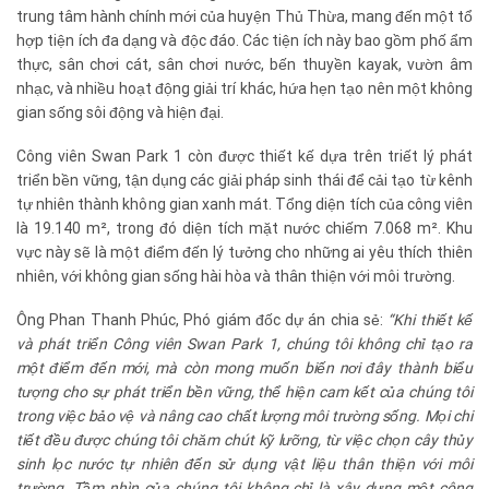
trung tâm hành chính mới của huyện Thủ Thừa, mang đến một tổ
hợp tiện ích đa dạng và độc đáo. Các tiện ích này bao gồm phố ẩm
thực, sân chơi cát, sân chơi nước, bến thuyền kayak, vườn âm
nhạc, và nhiều hoạt động giải trí khác, hứa hẹn tạo nên một không
gian sống sôi động và hiện đại.
Công viên Swan Park 1 còn được thiết kế dựa trên triết lý phát
triển bền vững, tận dụng các giải pháp sinh thái để cải tạo từ kênh
tự nhiên thành không gian xanh mát. Tổng diện tích của công viên
là 19.140 m², trong đó diện tích mặt nước chiếm 7.068 m². Khu
vực này sẽ là một điểm đến lý tưởng cho những ai yêu thích thiên
nhiên, với không gian sống hài hòa và thân thiện với môi trường.
Ông Phan Thanh Phúc, Phó giám đốc dự án chia sẻ:
“
Khi thiết kế
và phát triển Công viên Swan Park 1, chúng tôi không chỉ tạo ra
một điểm đến mới, mà còn mong muốn biến nơi đây thành biểu
tượng cho sự phát triển bền vững, thể hiện cam kết của chúng tôi
trong việc bảo vệ và nâng cao chất lượng môi trường sống. Mọi chi
tiết đều được chúng tôi chăm chút kỹ lưỡng, từ việc chọn cây thủy
sinh lọc nước tự nhiên đến sử dụng vật liệu thân thiện với môi
trường. Tầm nhìn của chúng tôi không chỉ là xây dựng một công