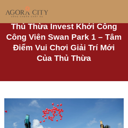
Skip
to
TRANG CHỦ / TIN TỨC /
CHI TIẾT TIN TỨC
content
Thủ Thừa Invest Khởi Công
Công Viên Swan Park 1 – Tâm
Điểm Vui Chơi Giải Trí Mới
Của Thủ Thừa