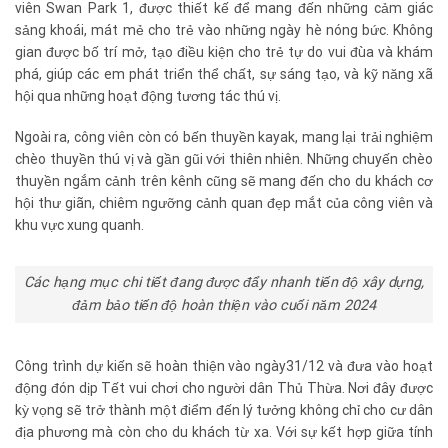
viên Swan Park 1, được thiết kế để mang đến những cảm giác
sảng khoái, mát mẻ cho trẻ vào những ngày hè nóng bức. Không
gian được bố trí mở, tạo điều kiện cho trẻ tự do vui đùa và khám
phá, giúp các em phát triển thể chất, sự sáng tạo, và kỹ năng xã
hội qua những hoạt động tương tác thú vị.
Ngoài ra, công viên còn có bến thuyền kayak, mang lại trải nghiệm
chèo thuyền thú vị và gần gũi với thiên nhiên. Những chuyến chèo
thuyền ngắm cảnh trên kênh cũng sẽ mang đến cho du khách cơ
hội thư giãn, chiêm ngưỡng cảnh quan đẹp mắt của công viên và
khu vực xung quanh.
Các hạng mục chi tiết đang được đẩy nhanh tiến độ xây dựng,
đảm bảo tiến độ hoàn thiện vào cuối năm 2024
Công trình dự kiến sẽ hoàn thiện vào ngày31/12 và đưa vào hoạt
động đón dịp Tết vui chơi cho người dân Thủ Thừa. Nơi đây được
kỳ vọng sẽ trở thành một điểm đến lý tưởng không chỉ cho cư dân
địa phương mà còn cho du khách từ xa. Với sự kết hợp giữa tính